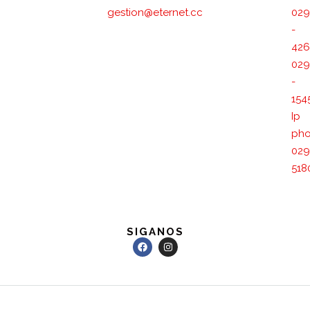
gestion@eternet.cc
029
-
426
029
-
154
Ip
pho
029
518
SIGANOS