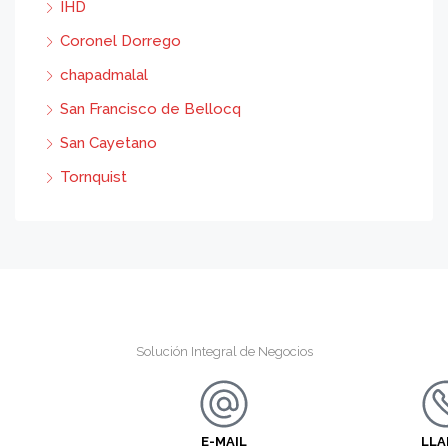
IHD
Coronel Dorrego
chapadmalal
San Francisco de Bellocq
San Cayetano
Tornquist
Solución Integral de Negocios
E-MAIL
LL