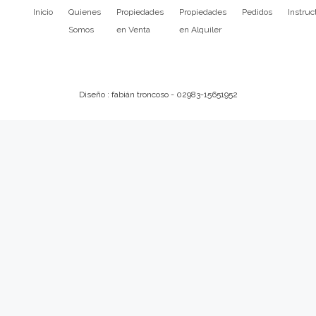
Inicio
Quienes
Propiedades
Propiedades
Pedidos
Instruc
Somos
en Venta
en Alquiler
Diseño : fabián troncoso - 02983-15651952