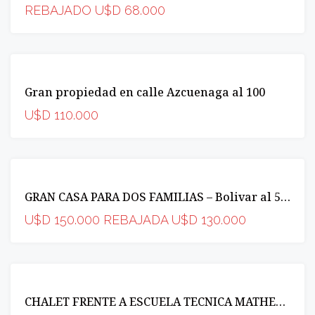
REBAJADO U$D 68.000
VENTA
Gran propiedad en calle Azcuenaga al 100
OPORTUNIDAD
U$D 110.000
VENTA
GRAN CASA PARA DOS FAMILIAS – Bolivar al 500
INCREIBLE
OPORTUNIDAD
U$D 150.000 REBAJADA U$D 130.000
VENTA
CHALET FRENTE A ESCUELA TECNICA MATHEU AL 500
INCREIBLE