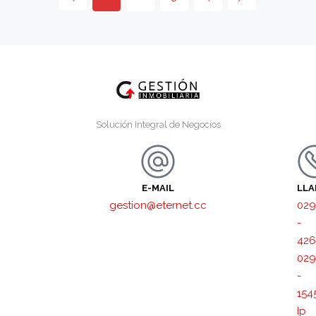
Solución Integral de Negocios
E-MAIL
LL
gestion@eternet.cc
029
-
426
029
-
154
Ip