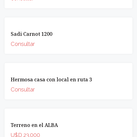
VENTA
Sadi Carnot 1200
OPORTUNIDAD
Consultar
VENTA
Hermosa casa con local en ruta 3
OPORTUNIDAD
Consultar
VENTA
Terreno en el ALBA
OPORTUNIDAD
U$D 23.000