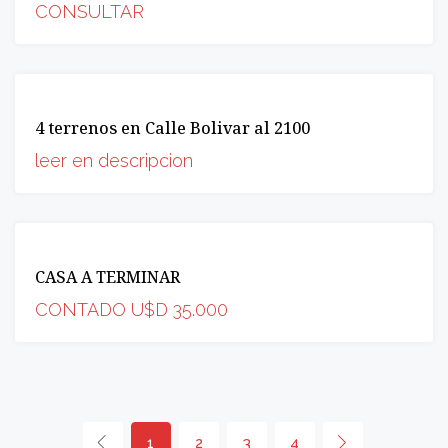
CONSULTAR
VENTA
4 terrenos en Calle Bolivar al 2100
OPORTUNIDAD
leer en descripcion
VENTA
CASA A TERMINAR
INCREIBLE
OPORTUNIDAD
CONTADO U$D 35.000
1
2
3
4