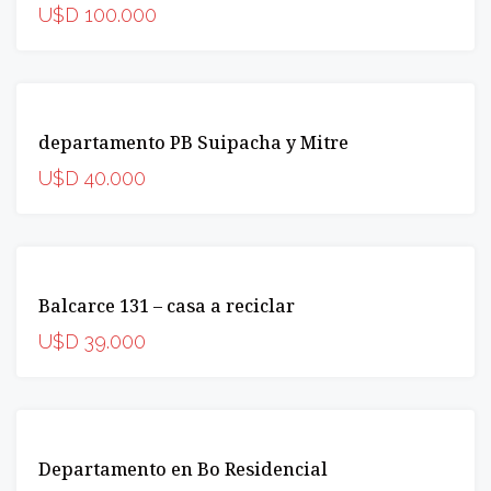
OPORTUNIDAD
U$D 100.000
VENTA
departamento PB Suipacha y Mitre
INCREIBLE
U$D 40.000
VENTA
Balcarce 131 – casa a reciclar
OPORTUNIDAD
U$D 39.000
VENTA
Departamento en Bo Residencial
OPORTUNIDAD