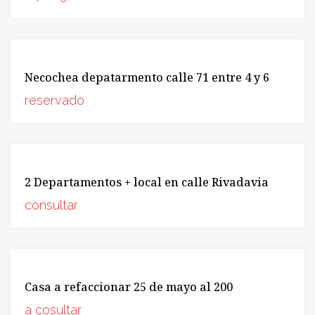
VENTA
Necochea depatarmento calle 71 entre 4 y 6
OPORTUNIDAD
reservado
VENTA
2 Departamentos + local en calle Rivadavia
INCREIBLE
OPORTUNIDAD
consultar
VENTA
Casa a refaccionar 25 de mayo al 200
OPORTUNIDAD
a cosultar