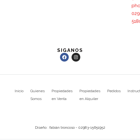
pho
029
518
SIGANOS
Inicio
Quienes
Propiedades
Propiedades
Pedidos
Instruc
Somos
en Venta
en Alquiler
Diseño : fabián troncoso - 02983-15651952