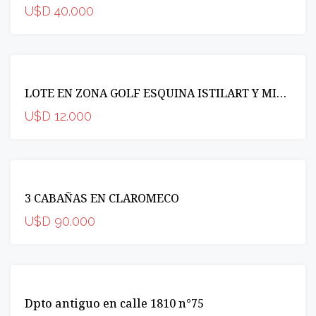
U$D 40.000
VENTA
LOTE EN ZONA GOLF ESQUINA ISTILART Y MISIONES
OPORTUNIDAD
U$D 12.000
VENTA
3 CABAÑAS EN CLAROMECO
OPORTUNIDAD
U$D 90.000
VENTA
Dpto antiguo en calle 1810 n°75
OPORTUNIDAD