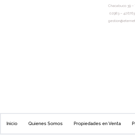
Chacabuco 39 – 
02983 – 426763
gestion@eternet
Inicio
Quienes Somos
Propiedades en Venta
P