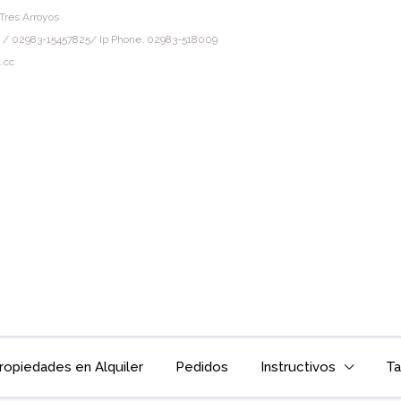
Tres Arroyos
 / 02983-15457825/ Ip Phone: 02983-518009
.cc
ropiedades en Alquiler
Pedidos
Instructivos
Ta