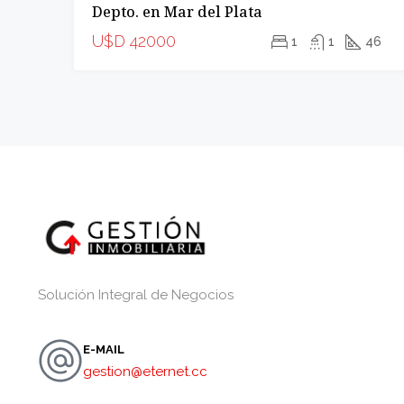
Depto. en Mar del Plata
INCREIBLE
U$D 42000
1
1
46
Solución Integral de Negocios
E-MAIL
gestion@eternet.cc