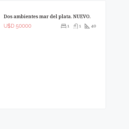
VENTA
Dos ambientes mar del plata. NUEVO.
APTO
CRÉDITO
U$D 50000
1
1
40
INCREIBLE