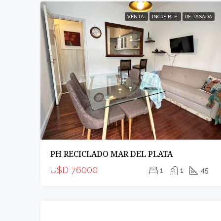
VENTA
INCREIBLE
RE-TASADA
PH RECICLADO MAR DEL PLATA
U$D 76000
1
1
45
VENTA