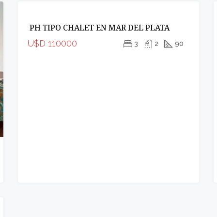
VENTA
APTO
PH TIPO CHALET EN MAR DEL PLATA
CRÉDITO
INCREIBLE
U$D 110000
3
2
90
OPORTUNIDAD