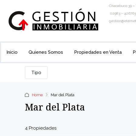
Chacabuco 39 – 
02983 – 426763
gestion@eternet
Inicio
Quienes Somos
Propiedades en Venta
P
Tipo
Home
Mar del Plata
Mar del Plata
4 Propiedades