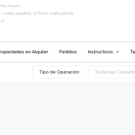
Tres Arroyos
 / 02983-15457825/ Ip Phone: 02983-518009
.cc
ropiedades en Alquiler
Pedidos
Instructivos
Ta
Tipo de Operación
Todas las Ciudade