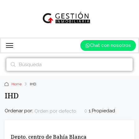
Chat con nosotros
Home
IHD
IHD
Ordenar por:
1 Propiedad
Orden por defecto
VENTA
Depto. centro de Bahía Blanca
INCREIBLE