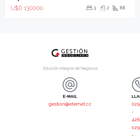
U$D 130000
3
2
88
Solución Integral de Negocios
E-MAIL
LL
gestion@eternet.cc
029
-
426
029
-