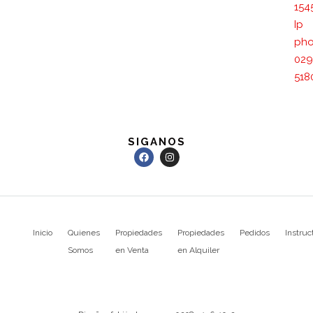
154
Ip
pho
029
518
SIGANOS
Inicio
Quienes
Propiedades
Propiedades
Pedidos
Instruc
Somos
en Venta
en Alquiler