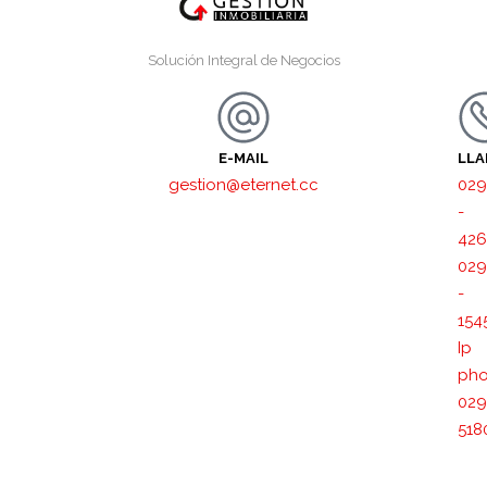
Solución Integral de Negocios
E-MAIL
LL
gestion@eternet.cc
029
-
426
029
-
154
Ip
pho
029
518