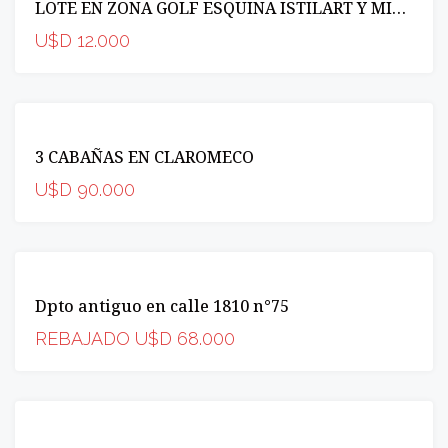
LOTE EN ZONA GOLF ESQUINA ISTILART Y MISIONES
OPORTUNIDAD
U$D 12.000
VENTA
3 CABAÑAS EN CLAROMECO
OPORTUNIDAD
U$D 90.000
VENTA
Dpto antiguo en calle 1810 n°75
OPORTUNIDAD
REBAJADO U$D 68.000
VENTA