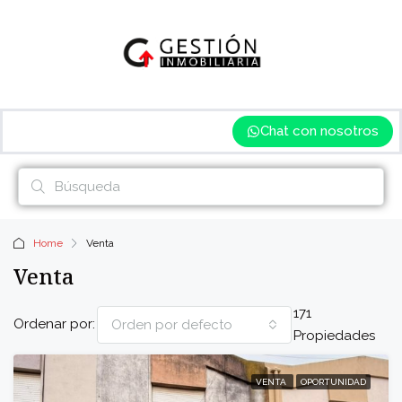
Chat con nosotros
Home
Venta
Venta
171
Ordenar por:
Orden por defecto
Propiedades
VENTA
OPORTUNIDAD