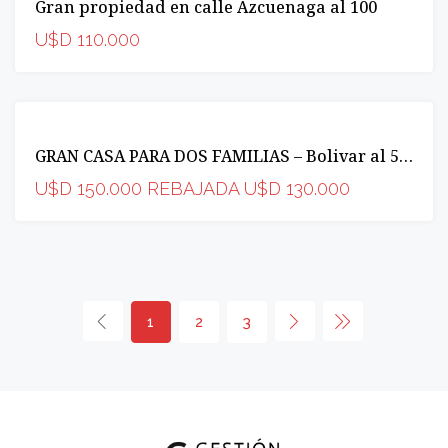
Gran propiedad en calle Azcuenaga al 100
OPORTUNIDAD
U$D 110.000
VENTA
GRAN CASA PARA DOS FAMILIAS – Bolivar al 500
INCREIBLE
OPORTUNIDAD
U$D 150.000 REBAJADA U$D 130.000
1
2
3