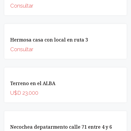
Consultar
VENTA
Hermosa casa con local en ruta 3
OPORTUNIDAD
Consultar
VENTA
Terreno en el ALBA
OPORTUNIDAD
U$D 23.000
VENTA
Necochea depatarmento calle 71 entre 4 y 6
OPORTUNIDAD