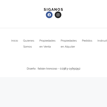
SIGANOS
Inicio
Quienes
Propiedades
Propiedades
Pedidos
Instruc
Somos
en Venta
en Alquiler
Diseño : fabián troncoso - 02983-15651952