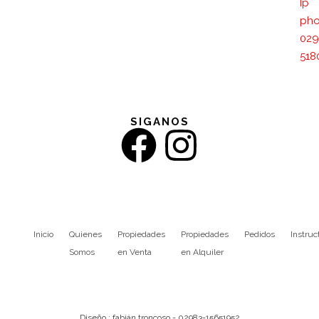
Ip
pho
029
518
SIGANOS
Inicio
Quienes
Propiedades
Propiedades
Pedidos
Instruc
Somos
en Venta
en Alquiler
Diseño : fabián troncoso - 02983-15651952