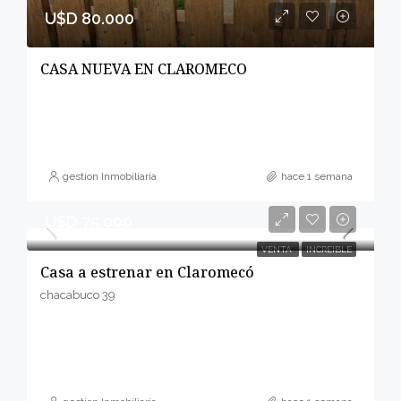
U$D 80.000
CASA NUEVA EN CLAROMECO
gestion Inmobiliaria
hace 1 semana
U$D 75.000
VENTA
INCREIBLE
Casa a estrenar en Claromecó
chacabuco 39