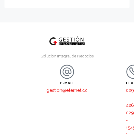
Solución Integral de Negocios
E-MAIL
LL
gestion@eternet.cc
029
-
426
029
-
154