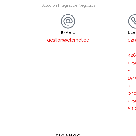
Solución Integral de Negocios
E-MAIL
LL
gestion@eternet.cc
029
-
426
029
-
154
Ip
pho
029
518