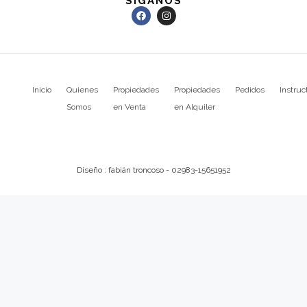
SIGANOS
Inicio
Quienes
Propiedades
Propiedades
Pedidos
Instruc
Somos
en Venta
en Alquiler
Diseño : fabián troncoso - 02983-15651952