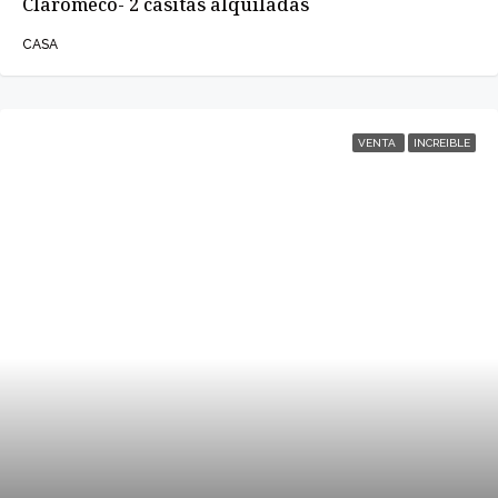
Claromeco- 2 casitas alquiladas
CASA
VENTA
INCREIBLE