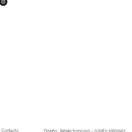
Contacto
Diseño : fabián troncoso - 02983-15651952