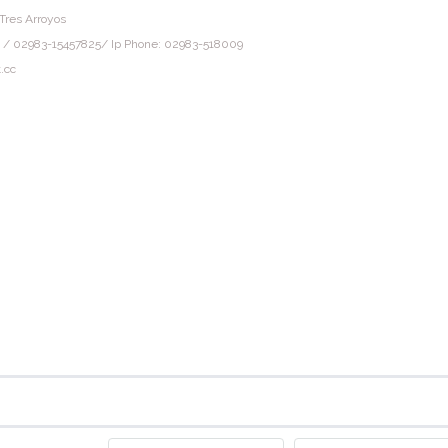
Tres Arroyos
 / 02983-15457825/ Ip Phone: 02983-518009
.cc