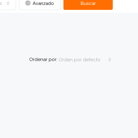
s
Avanzado
Buscar
Ordenar por:
Orden por defecto