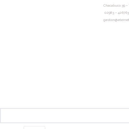
Chacabuco 39 – 
02983 – 426763
gestion@eternet