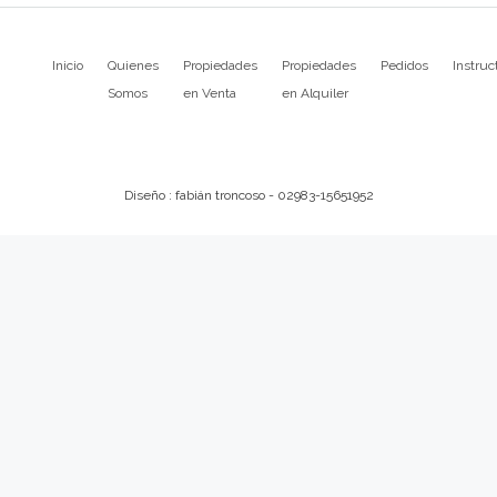
Inicio
Quienes
Propiedades
Propiedades
Pedidos
Instruc
Somos
en Venta
en Alquiler
Diseño : fabián troncoso - 02983-15651952