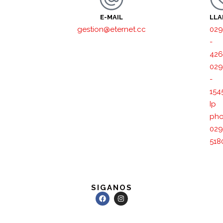
E-MAIL
LL
gestion@eternet.cc
029
-
426
029
-
154
Ip
pho
029
518
SIGANOS