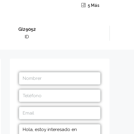
5 Más
GI29052
ID