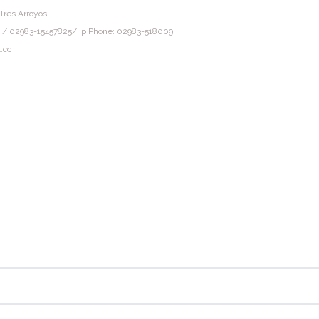
Tres Arroyos
 / 02983-15457825/ Ip Phone: 02983-518009
.cc