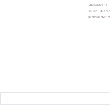
Chacabuco 39 – 
02983 – 426763
gestion@eternet