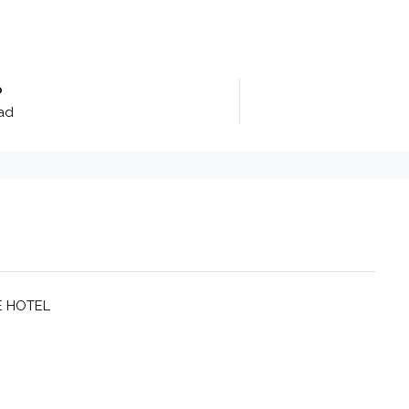
o
ad
E HOTEL