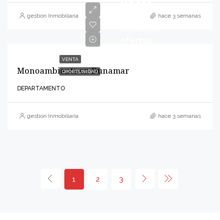
115.000
se
gestion Inmobiliaria
hace 3 semanas
escuchan
ofertas
VENTA
Monoambiente en Dunamar
OPORTUNIDAD
DEPARTAMENTO
gestion Inmobiliaria
hace 3 semanas
1
2
3