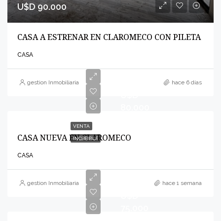
U$D 90.000
CASA A ESTRENAR EN CLAROMECO CON PILETA
CASA
gestion Inmobiliaria
hace 6 días
U$D
80.000
VENTA
CASA NUEVA EN CLAROMECO
INCREIBLE
CASA
gestion Inmobiliaria
hace 1 semana
U$D
75.000