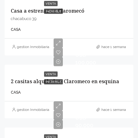
VENTA
Casa a estrenar en Claromecó
INCREIBLE
chacabuco 39
CASA
gestion Inmobiliaria
hace 1 semana
U$D
100.000
VENTA
2 casitas alquiladas- Claromeco en esquina
INCREIBLE
CASA
gestion Inmobiliaria
hace 1 semana
U$D
90.000
VENTA