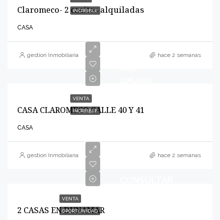
Claromeco- 2 casitas alquiladas
INCREIBLE
CASA
gestion Inmobiliaria
hace 2 semanas
U$D
105.000
VENTA
CASA CLAROMECO CALLE 40 Y 41
INCREIBLE
CASA
gestion Inmobiliaria
hace 2 semanas
CONSULTAR
VENTA
2 CASAS EN DUNAMAR
OPORTUNIDAD