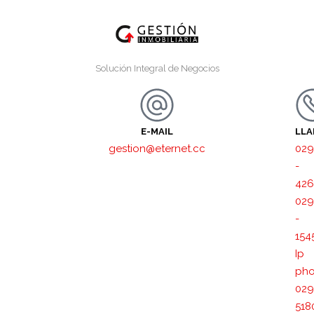
Solución Integral de Negocios
E-MAIL
LL
gestion@eternet.cc
029
-
426
029
-
154
Ip
pho
029
518