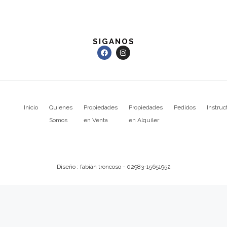
SIGANOS
Inicio
Quienes
Propiedades
Propiedades
Pedidos
Instruc
Somos
en Venta
en Alquiler
Diseño : fabián troncoso - 02983-15651952