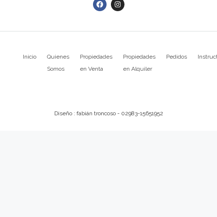
Inicio
Quienes
Propiedades
Propiedades
Pedidos
Instruc
Somos
en Venta
en Alquiler
Diseño : fabián troncoso - 02983-15651952