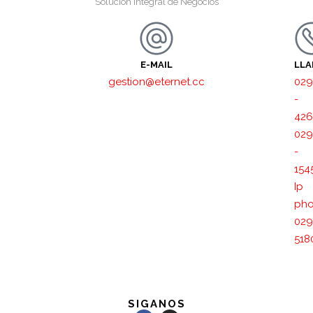
Solución Integral de Negocios
E-MAIL
LL
gestion@eternet.cc
029
-
426
029
-
154
Ip
pho
029
518
SIGANOS