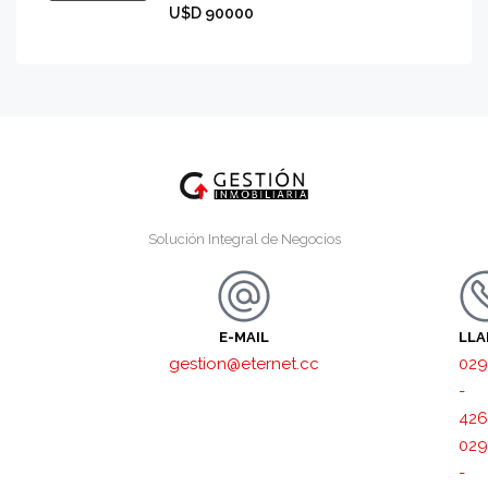
U$D 90000
Solución Integral de Negocios
E-MAIL
LL
gestion@eternet.cc
029
-
426
029
-