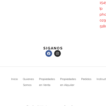
154
Ip
pho
029
518
SIGANOS
Inicio
Quienes
Propiedades
Propiedades
Pedidos
Instruc
Somos
en Venta
en Alquiler