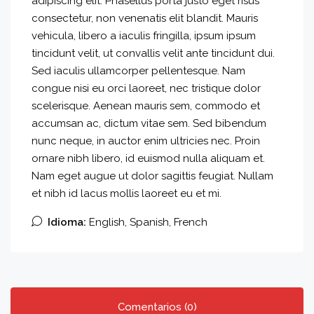
adipiscing elit. Phasellus porta justo eget risus
consectetur, non venenatis elit blandit. Mauris
vehicula, libero a iaculis fringilla, ipsum ipsum
tincidunt velit, ut convallis velit ante tincidunt dui.
Sed iaculis ullamcorper pellentesque. Nam
congue nisi eu orci laoreet, nec tristique dolor
scelerisque. Aenean mauris sem, commodo et
accumsan ac, dictum vitae sem. Sed bibendum
nunc neque, in auctor enim ultricies nec. Proin
ornare nibh libero, id euismod nulla aliquam et.
Nam eget augue ut dolor sagittis feugiat. Nullam
et nibh id lacus mollis laoreet eu et mi.
Idioma:
English, Spanish, French
Comentarios (0)