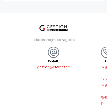
Solución Integral de Negocios
E-MAIL
LL
gestion@eternet.cc
029
-
426
029
-
154
Ip