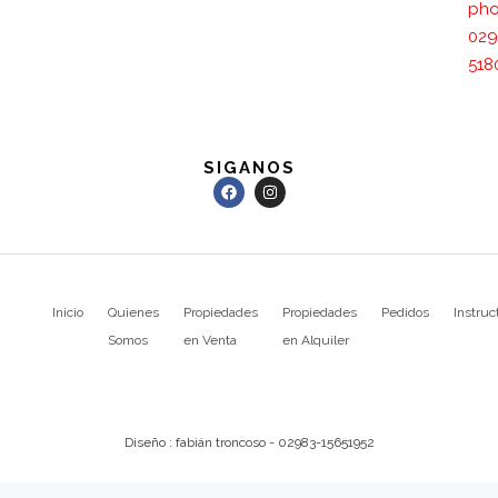
pho
029
518
SIGANOS
Inicio
Quienes
Propiedades
Propiedades
Pedidos
Instruc
Somos
en Venta
en Alquiler
Diseño : fabián troncoso - 02983-15651952