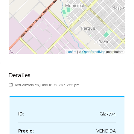
Leaflet
| ©
OpenStreetMap
contributors
Detalles
Actualizado en junio 18, 2026 a 7:22 pm
ID:
GI27774
Precio:
VENDIDA