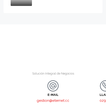
Solución Integral de Negocios
E-MAIL
LL
gestion@eternet.cc
029