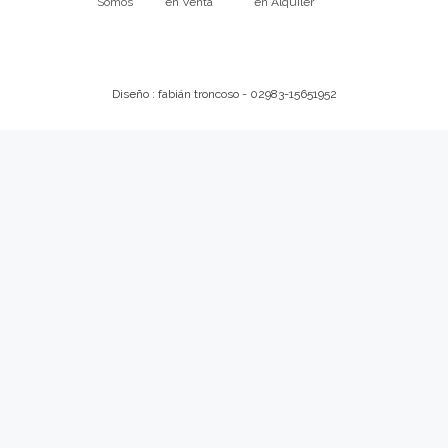
Somos
en Venta
en Alquiler
Diseño : fabián troncoso - 02983-15651952