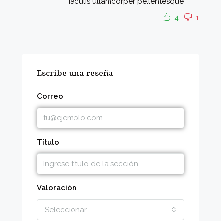
iaculis ullamcorper pellentesque
4
1
Escribe una reseña
Correo
Título
Valoración
Seleccionar