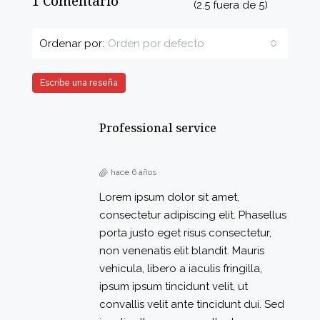
1 Comentario
(
2.5
fuera de
5
)
Ordenar por:
Orden por defecto
Escribe una reseña
Professional service
hace 6 años
Lorem ipsum dolor sit amet,
consectetur adipiscing elit. Phasellus
porta justo eget risus consectetur,
non venenatis elit blandit. Mauris
vehicula, libero a iaculis fringilla,
ipsum ipsum tincidunt velit, ut
convallis velit ante tincidunt dui. Sed