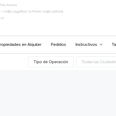
Tres Arroyos
 / 02983-15457825/ Ip Phone: 02983-518009
.cc
ropiedades en Alquiler
Pedidos
Instructivos
Ta
Tipo de Operación
Todas las Ciudade