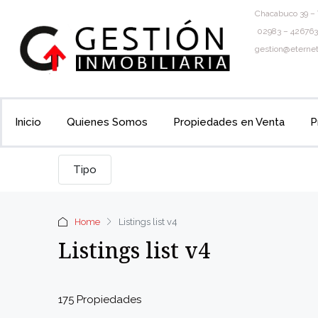
Chacabuco 39 – 
02983 – 426763
gestion@eternet
Inicio
Quienes Somos
Propiedades en Venta
P
Tipo
Home
Listings list v4
Listings list v4
175 Propiedades