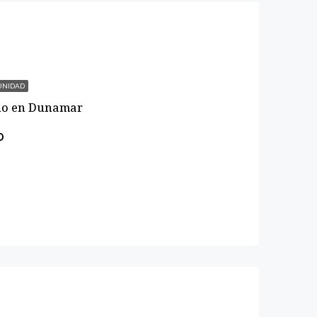
UNIDAD
no en Dunamar
0