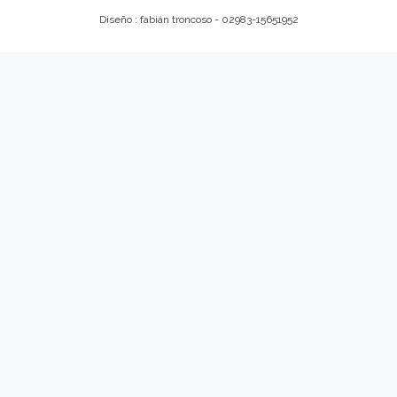
Diseño : fabián troncoso - 02983-15651952