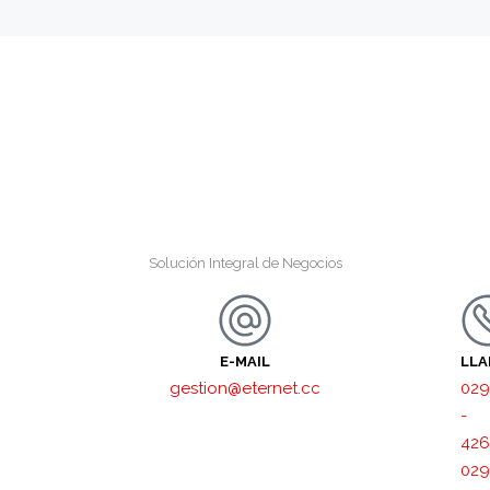
Solución Integral de Negocios
E-MAIL
LL
gestion@eternet.cc
029
-
426
029