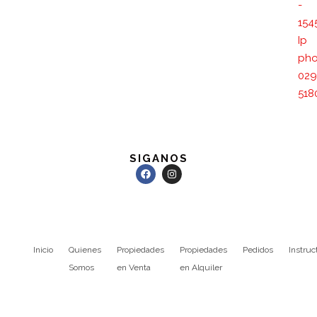
-
154
Ip
pho
029
518
SIGANOS
Inicio
Quienes
Propiedades
Propiedades
Pedidos
Instruc
Somos
en Venta
en Alquiler