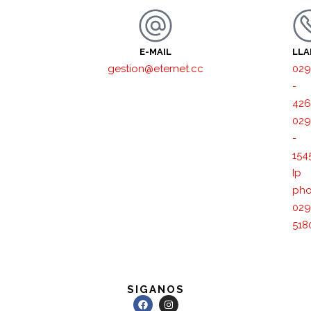
E-MAIL
LL
gestion@eternet.cc
029
-
426
029
-
154
Ip
pho
029
518
SIGANOS