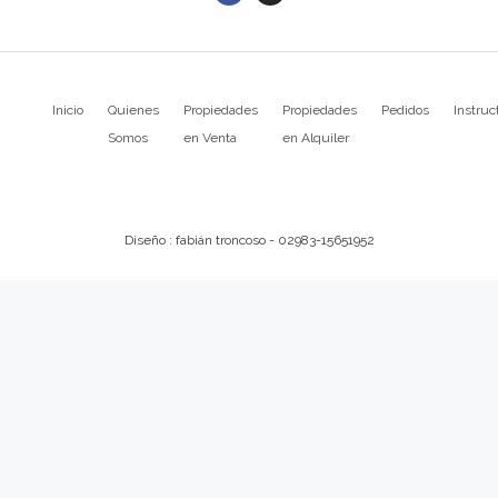
Inicio
Quienes
Propiedades
Propiedades
Pedidos
Instruc
Somos
en Venta
en Alquiler
Diseño : fabián troncoso - 02983-15651952