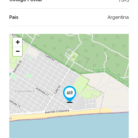
País
Argentina
+
−