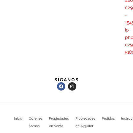
426
029
-
154
Ip
pho
029
518
SIGANOS
Inicio
Quienes
Propiedades
Propiedades
Pedidos
Instruc
Somos
en Venta
en Alquiler