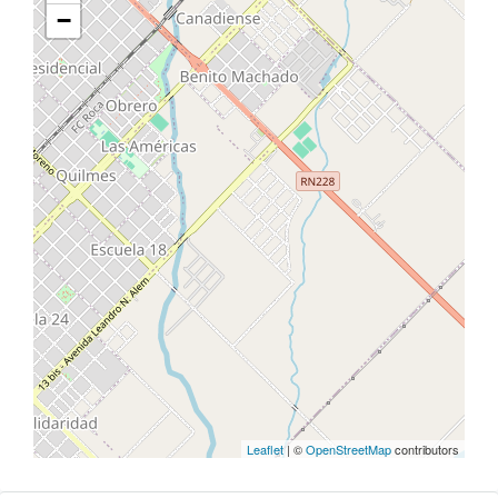
−
Leaflet
| ©
OpenStreetMap
contributors