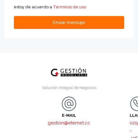
estoy de acuerdo a
Términos de uso
Enviar mensaje
Solución Integral de Negocios
E-MAIL
LL
gestion@eternet.cc
029
-