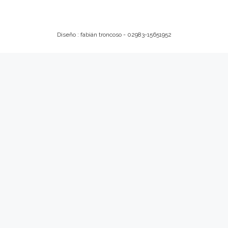
Diseño : fabián troncoso - 02983-15651952