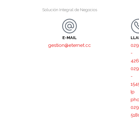
Solución Integral de Negocios
E-MAIL
LL
gestion@eternet.cc
029
-
426
029
-
154
Ip
pho
029
518