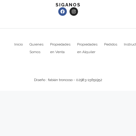
SIGANOS
Inicio
Quienes
Propiedades
Propiedades
Pedidos
Instruc
Somos
en Venta
en Alquiler
Diseño : fabián troncoso - 02983-15651952