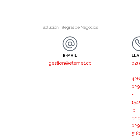
Solución Integral de Negocios
E-MAIL
LL
gestion@eternet.cc
029
-
426
029
-
154
Ip
pho
029
518