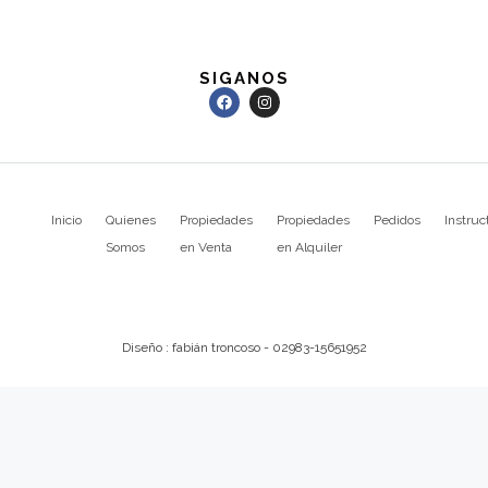
SIGANOS
Inicio
Quienes
Propiedades
Propiedades
Pedidos
Instruc
Somos
en Venta
en Alquiler
Diseño : fabián troncoso - 02983-15651952