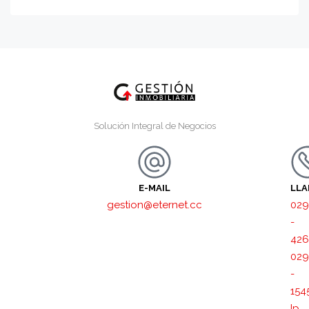
Solución Integral de Negocios
E-MAIL
LL
gestion@eternet.cc
029
-
426
029
-
154
Ip