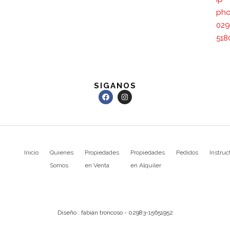
pho
029
518
SIGANOS
Inicio
Quienes
Propiedades
Propiedades
Pedidos
Instruc
Somos
en Venta
en Alquiler
Diseño : fabián troncoso - 02983-15651952