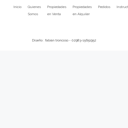
Inicio
Quienes
Propiedades
Propiedades
Pedidos
Instruc
Somos
en Venta
en Alquiler
Diseño : fabián troncoso - 02983-15651952