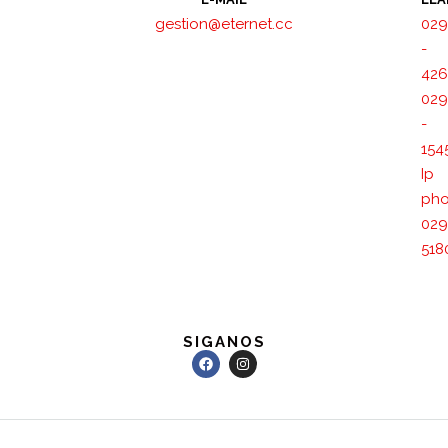
gestion@eternet.cc
029
-
426
029
-
154
Ip
pho
029
518
SIGANOS