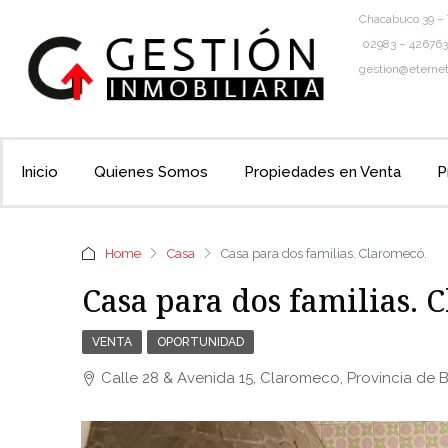
Chacabuco 39 – 
02983 – 426763
gestion@eternet
Inicio
Quienes Somos
Propiedades en Venta
P
Home
Casa
Casa para dos familias. Claromecó.
Casa para dos familias. 
VENTA
OPORTUNIDAD
Calle 28 & Avenida 15, Claromeco, Provincia de B