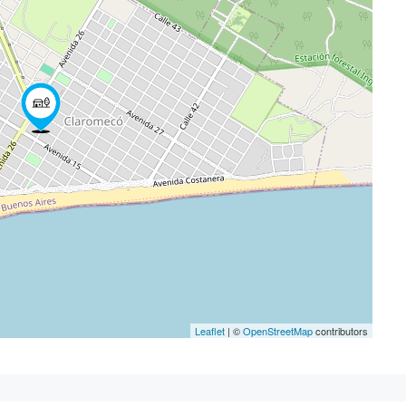
Leaflet
| ©
OpenStreetMap
contributors