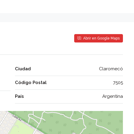
Abrir en Google Maps
Ciudad
Claromecó
Código Postal
7505
País
Argentina