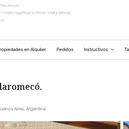
Tres Arroyos
 / 02983-15457825/ Ip Phone: 02983-518009
.cc
ropiedades en Alquiler
Pedidos
Instructivos
Ta
Claromecó.
uenos Aires, Argentina