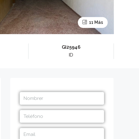
11 Más
GI25946
ID