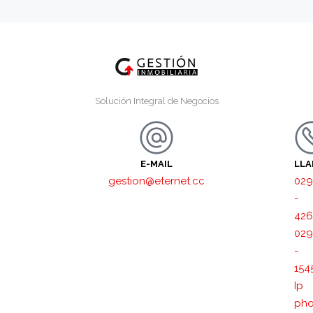
Solución Integral de Negocios
E-MAIL
LL
gestion@eternet.cc
029
-
426
029
-
154
Ip
pho