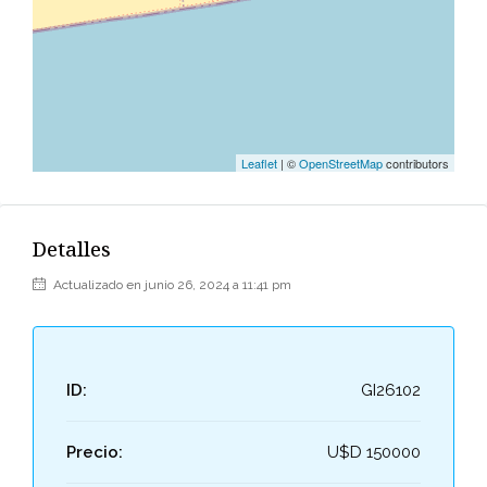
Leaflet
| ©
OpenStreetMap
contributors
Detalles
Actualizado en junio 26, 2024 a 11:41 pm
ID:
GI26102
Precio:
U$D 150000