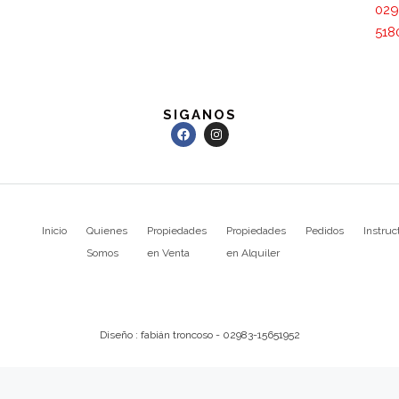
029
518
SIGANOS
Inicio
Quienes
Propiedades
Propiedades
Pedidos
Instruc
Somos
en Venta
en Alquiler
Diseño : fabián troncoso - 02983-15651952