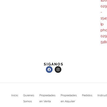
426
029
-
154
Ip
pho
029
518
SIGANOS
Inicio
Quienes
Propiedades
Propiedades
Pedidos
Instruc
Somos
en Venta
en Alquiler