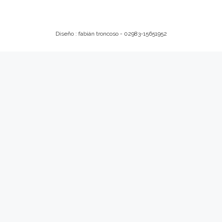
Diseño : fabián troncoso - 02983-15651952