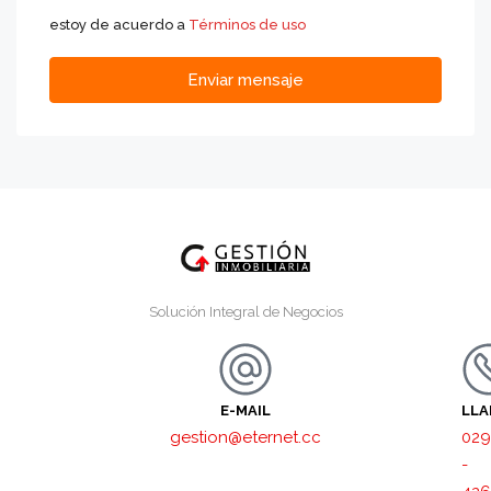
estoy de acuerdo a
Términos de uso
Enviar mensaje
Solución Integral de Negocios
E-MAIL
LL
gestion@eternet.cc
029
-