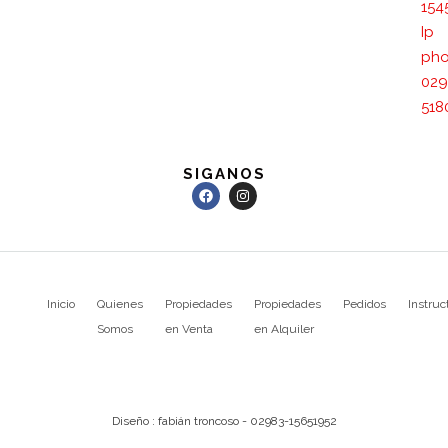
154
Ip
pho
029
518
SIGANOS
Inicio
Quienes
Propiedades
Propiedades
Pedidos
Instruc
Somos
en Venta
en Alquiler
Diseño : fabián troncoso - 02983-15651952