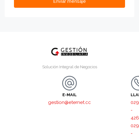
Enviar mensaje
Solución Integral de Negocios
E-MAIL
LL
gestion@eternet.cc
029
-
426
029
-