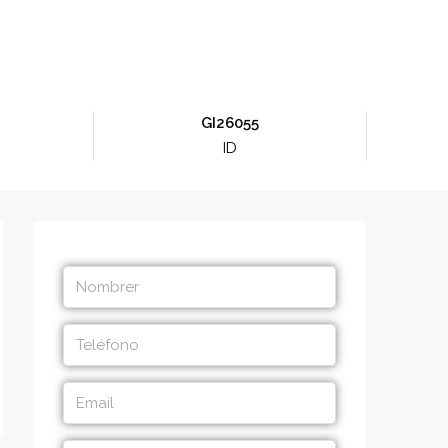
GI26055
ID