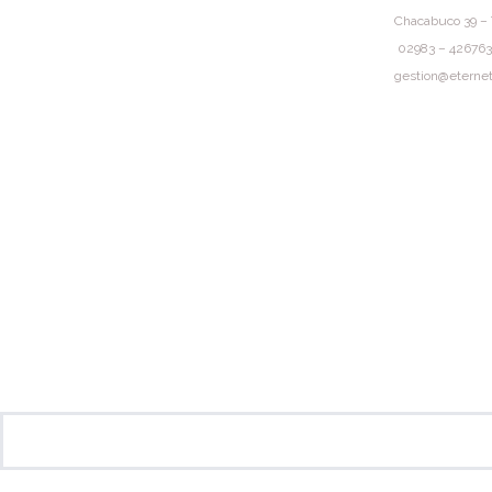
Chacabuco 39 – 
02983 – 426763
gestion@eternet