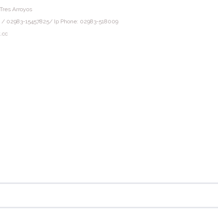
Tres Arroyos
 / 02983-15457825/ Ip Phone: 02983-518009
.cc