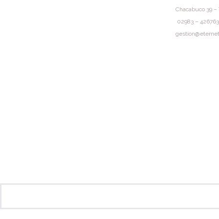
Chacabuco 39 – 
02983 – 426763
gestion@eternet