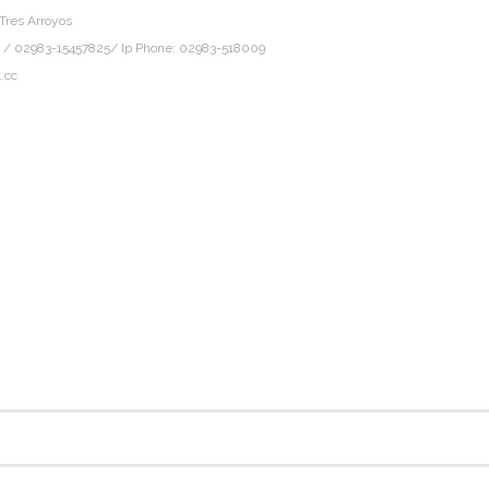
Tres Arroyos
 / 02983-15457825/ Ip Phone: 02983-518009
.cc