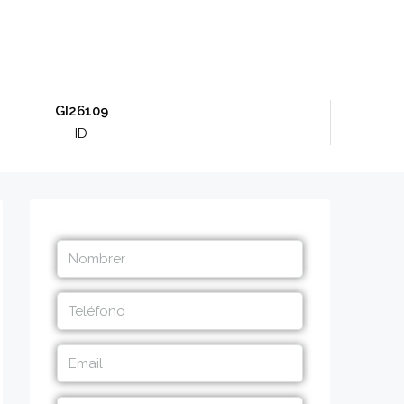
GI26109
ID