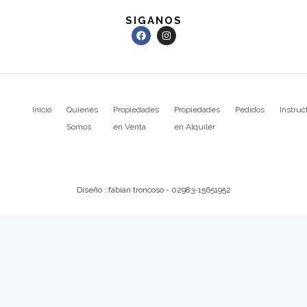
SIGANOS
Inicio
Quienes
Propiedades
Propiedades
Pedidos
Instruc
Somos
en Venta
en Alquiler
Diseño : fabián troncoso - 02983-15651952