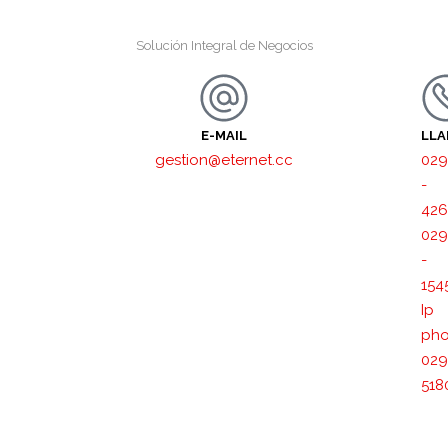
Solución Integral de Negocios
E-MAIL
LL
gestion@eternet.cc
029
-
426
029
-
154
Ip
pho
029
518