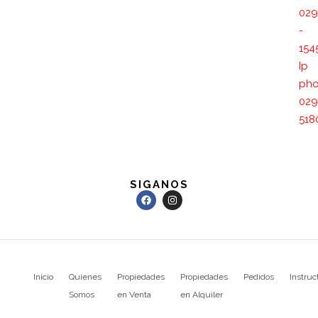
029
-
154
Ip
pho
029
518
SIGANOS
Inicio
Quienes
Propiedades
Propiedades
Pedidos
Instruc
Somos
en Venta
en Alquiler