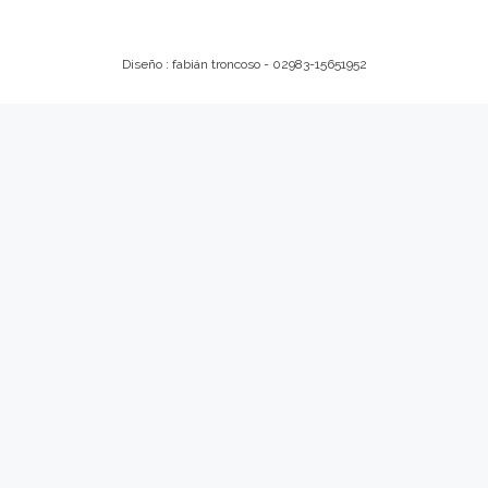
Diseño : fabián troncoso - 02983-15651952