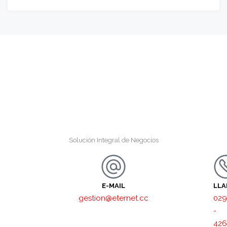
Solución Integral de Negocios
E-MAIL
LL
gestion@eternet.cc
029
-
426