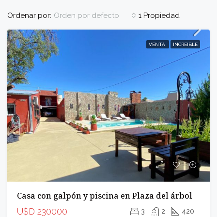
Ordenar por:
1 Propiedad
Orden por defecto
VENTA
INCREIBLE
Casa con galpón y piscina en Plaza del árbol
U$D 230000
3
2
420