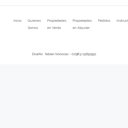
Inicio
Quienes
Propiedades
Propiedades
Pedidos
Instruc
Somos
en Venta
en Alquiler
Diseño : fabián troncoso - 02983-15651952