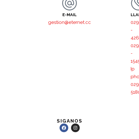
E-MAIL
LL
gestion@eternet.cc
029
-
426
029
-
154
Ip
pho
029
518
SIGANOS