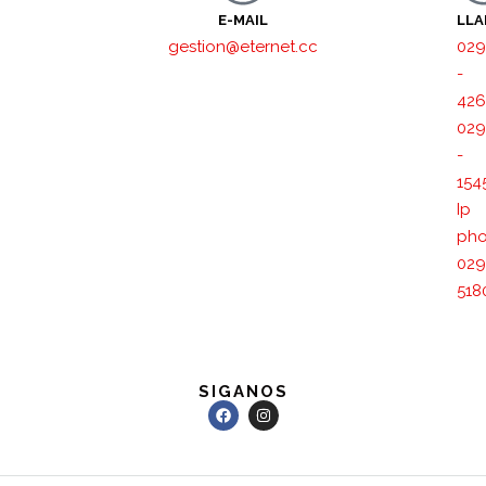
E-MAIL
LL
gestion@eternet.cc
029
-
426
029
-
154
Ip
pho
029
518
SIGANOS