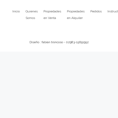
Inicio
Quienes
Propiedades
Propiedades
Pedidos
Instruc
Somos
en Venta
en Alquiler
Diseño : fabián troncoso - 02983-15651952